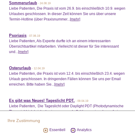
Sommerurlaub
- 24.08.19
Liebe Patienten, Die Praxis ist vom 26.9. bis einschließlich 10.9. wegen
Urlaubes geschlossen. In dieser Zeit können Sie uns über unsere
Termin-Hotline (über Praxisnummer...
[mehr]
Psoriasis
- 07.06.19
Liebe Patienten, Als Experte durfte ich an einem interessanten
Übersichtsartikel mitarbeiten. Vielleicht ist dieser für Sie interessant
und...
[mehr]
Osterurlaub
- 12.04.19
Liebe Patienten, die Praxis ist vom 12.4. bis einschließlich 23.4. wegen
Urlaub geschlossen. In dringenden Fällen können Sie uns per Email
erreichen. Bitte haben Sie...
[mehr]
Es gibt was Neues! Tageslicht PDT.
- 09.04.19
Liebe Patienten, Die Tageslicht oder Daylight PDT (Photodynamische
Therapie) bietet sich als eine neue und effektive sowie schmerzfreie
Alternative in der Lichtstarken...
[mehr]
Ihre Zustimmung
Essentiell
Analytics
Waxing durch WaxingQueen München bei Nini
- 20.03.19