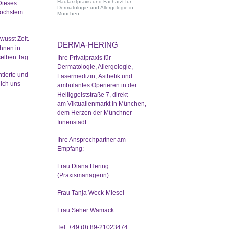
Hautarztpraxis und Facharzt für
Dieses
Dermatologie und Allergologie in
höchstem
München
wusst Zeit.
DERMA-HERING
Ihnen in
selben Tag.
Ihre Privatpraxis für
Dermatologie, Allergologie,
tierte und
Lasermedizin, Ästhetik und
ich uns
ambulantes Operieren in der
Heiliggeiststraße 7, direkt
am Viktualienmarkt in München,
dem Herzen der Münchner
Innenstadt.
Ihre Ansprechpartner am
Empfang:
Frau Diana Hering
(Praxismanagerin)
Frau Tanja Weck-Miesel
Frau Seher Wamack
g
Tel. +49 (0) 89-21023474