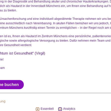
ng in der Diagnostik und Behandlung akuter und chronischer Hauterkrankungen. 
glich als Hautarzt in der Innenstadt Münchens ein, um Ihnen eine Behandlung auf 
u zu bieten.
e Ursachenforschung und eine individuell abgestimmte Therapie nehmen wir uns be
ine ausschließlich nach Vereinbarung. In akuten Fällen bemühen wir uns jedoch, 
entrum Münchens kurzfristig einen Termin zu ermöglichen – in der Regel noch am 
en ist es, Ihnen als Hautarzt im Zentrum Münchens eine persönliche, patientenorien
ische sowie allergologische Versorgung zu bieten. Dafür nehmen mein Team und 
Ihre Gesundheit verdient.
htum ist Gesundheit“ (Virgil)
ie!
Team
ine buchen
mung
Dr.med.Patrick Herin
Dr. med. Patrick
Essentiell
Analytics