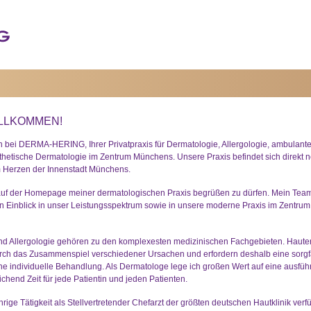
ILLKOMMEN!
 bei DERMA-HERING, Ihrer Privatpraxis für Dermatologie, Allergologie, ambulant
thetische Dermatologie im Zentrum Münchens. Unsere Praxis befindet sich direkt
m Herzen der Innenstadt Münchens.
 auf der Homepage meiner dermatologischen Praxis begrüßen zu dürfen. Mein Team
n Einblick in unser Leistungsspektrum sowie in unsere moderne Praxis im Zentr
nd Allergologie gehören zu den komplexesten medizinischen Fachgebieten. Haut
rch das Zusammenspiel verschiedener Ursachen und erfordern deshalb eine sorgfä
ne individuelle Behandlung. Als Dermatologe lege ich großen Wert auf eine ausführ
chend Zeit für jede Patientin und jeden Patienten.
ige Tätigkeit als Stellvertretender Chefarzt der größten deutschen Hautklinik verf