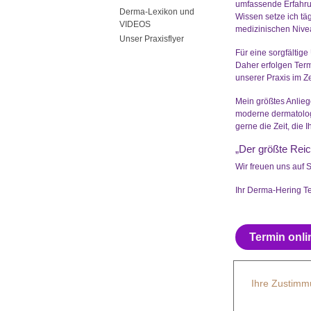
umfassende Erfahru
Derma-Lexikon und
Wissen setze ich tä
VIDEOS
medizinischen Nivea
Unser Praxisflyer
Für eine sorgfältig
Daher erfolgen Term
unserer Praxis im Z
Mein größtes Anlieg
moderne dermatolog
gerne die Zeit, die 
„Der größte Reic
Wir freuen uns auf S
Ihr Derma-Hering 
Termin onl
Ihre Zustim