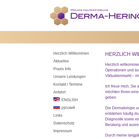
Herzlich Willkommen
HERZLICH W
Aktuelles
Herzlich willkommen
Praxis Info
Operationen und äs
Viktualienmarkt – i
Unsere Leistungen
Kontakt / Termine
Ich freue mich, Sie
möchten Ihnen eine
Anfahrt
geben.
ENGLISH
ру́сский
Die Dermatologie u
entstehen häufig du
Links
Diagnostik sowie ei
Datenschutz
Beratung und ausrei
Impressum
Durch meine langjähr