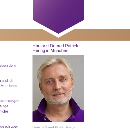
Hautarzt Dr.med.Patrick
Hering in München
e
 neben dem
 und ich
um Münchens
erkrankungen
ltige
liche
üge ich über
Hautarzt Dr.med.Patrick Hering -